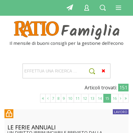
Il mensile di buoni consigli per la gestione dell'economia
Articoli trovati:
151
7
8
9
10
11
12
13
14
15
16
LAVORO
LE FERIE ANNUALI
UN DIRITTO IRRINUNCIABILE PREVISTO DALLA