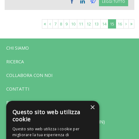
LEGGI TUTTO
7
8
9
10
11
12
13
14
15
16
CHI SIAMO
RICERCA
COLLABORA CON NOI
CONTATTI
PRIVACY
×
Questo sito web utilizza
cookie
Via F. Bonfiglio 33 - 46042 Castel Goffredo (MN)
Questo sito web utilizza i cookie per
migliorare la tua esperienza di
Tel. 0376-775130 - Fax 0376-770151