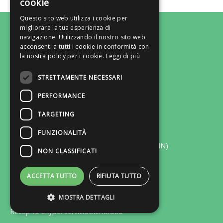
cookie
Questo sito web utilizza i cookie per
CHI SIAMO
migliorare la tua esperienza di
navigazione. Utilizzando il nostro sito web
acconsenti a tutti i cookie in conformità con
RICERCA
la nostra policy per i cookie.
Leggi di più
COLLABORA CON NOI
STRETTAMENTE NECESSARI
CONTATTI
PERFORMANCE
TARGETING
PRIVACY
FUNZIONALITÀ
Via F. Bonfiglio 33 - 46042 Castel Goffredo (MN)
NON CLASSIFICATI
Tel. 0376-775130 - Fax 0376-770151
ACCETTA TUTTO
RIFIUTA TUTTO
Lun-Ven: ore 9:00/13:00 - 14:30/18:30
MOSTRA DETTAGLI
Email: servizioclienti@gruppocastelli.com
Recapito Skype: servizioclientiratio