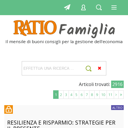
Il mensile di buoni consigli per la gestione dell'economia
qu
Articoli trovati:
2916
1
2
3
4
5
6
7
8
9
10
11
ALTRO
RESILIENZA E RISPARMIO: STRATEGIE PER