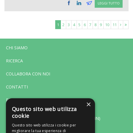
LEGGI TUTTO
1
2
3
4
5
6
7
8
9
10
11
CHI SIAMO
RICERCA
COLLABORA CON NOI
CONTATTI
PRIVACY
×
Questo sito web utilizza
cookie
Via F. Bonfiglio 33 - 46042 Castel Goffredo (MN)
Questo sito web utilizza i cookie per
migliorare la tua esperienza di
Tel. 0376-775130 - Fax 0376-770151