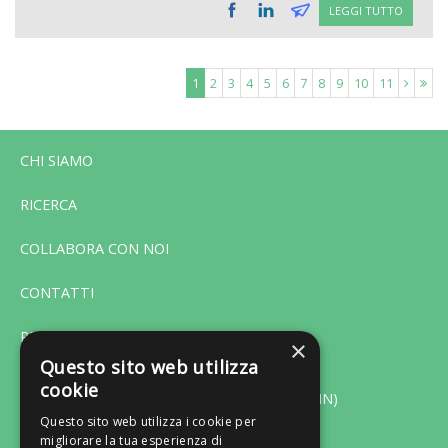
LEGGI TUTTO
1
2
3
4
5
6
7
8
9
10
11
CHI SIAMO
RICERCA
COLLABORA CON NOI
CONTATTI
PRIVACY
×
Questo sito web utilizza
cookie
Via F. Bonfiglio 33 - 46042 Castel Goffredo (MN)
Questo sito web utilizza i cookie per
migliorare la tua esperienza di
Tel. 0376-775130 - Fax 0376-770151