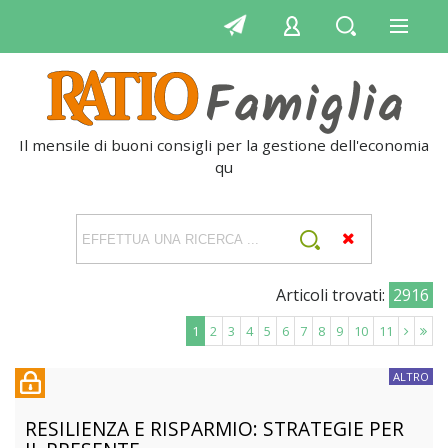
Il mensile di buoni consigli per la gestione dell'economia
quoti
Articoli trovati:
2916
1
2
3
4
5
6
7
8
9
10
11
ALTRO
RESILIENZA E RISPARMIO: STRATEGIE PER