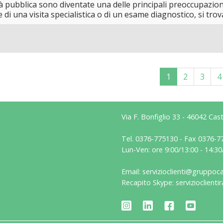
ità pubblica sono diventate una delle principali preoccupazioni
di una visita specialistica o di un esame diagnostico, si trov
1
2
3
4
Via F. Bonfiglio 33 - 46042 Ca
Tel. 0376-775130 - Fax 0376-7
Lun-Ven: ore 9:00/13:00 - 14:30
Email: servizioclienti@gruppoca
Recapito Skype: servizioclientir