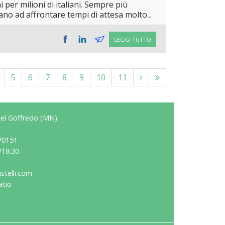
 per milioni di italiani. Sempre più
ano ad affrontare tempi di attesa molto...
LEGGI TUTTO
5
6
7
8
9
10
11
stel Goffredo (MN)
70151
/18:30
stelli.com
atio