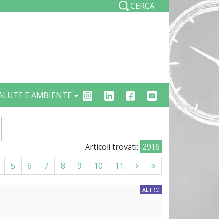
CERCA
ALUTE E AMBIENTE
Articoli trovati:
2916
5
6
7
8
9
10
11
ALTRO