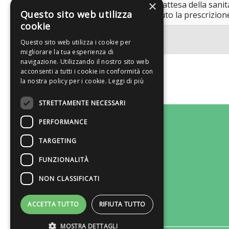
×
Negli ultimi anni le liste d’attesa della san
Questo sito web utilizza
persone, dopo aver ricevuto la prescrizione 
cookie
Questo sito web utilizza i cookie per
migliorare la tua esperienza di
navigazione. Utilizzando il nostro sito web
acconsenti a tutti i cookie in conformità con
la nostra policy per i cookie.
Leggi di più
STRETTAMENTE NECESSARI
CHI SIAMO
PERFORMANCE
TARGETING
RICERCA
FUNZIONALITÀ
COLLABORA CON NOI
NON CLASSIFICATI
CONTATTI
ACCETTA TUTTO
RIFIUTA TUTTO
PRIVACY
MOSTRA DETTAGLI