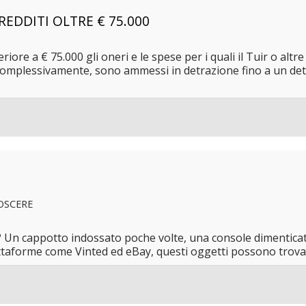
REDDITI OLTRE € 75.000
riore a € 75.000 gli oneri e le spese per i quali il Tuir o al
i complessivamente, sono ammessi in detrazione fino a un de
OSCERE
 Un cappotto indossato poche volte, una console dimenticata i
attaforme come Vinted ed eBay, questi oggetti possono trovare