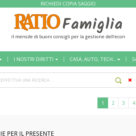
RICHIEDI COPIA SAGGIO
Il mensile di buoni consigli per la gestione dell'economia quot
I NOSTRI DIRITTI
CASA, AUTO, TECH...
S
1
2
3
4
IE PER IL PRESENTE