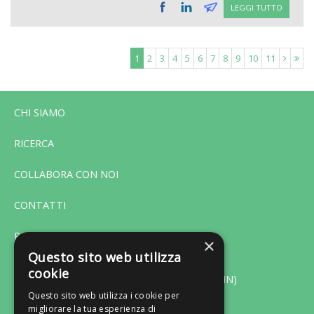
LEGGI TUTTO
1
2
3
4
5
6
7
8
9
10
11
CHI SIAMO
RICERCA
COLLABORA CON NOI
CONTATTI
PRIVACY
×
Questo sito web utilizza
cookie
Via F. Bonfiglio 33 - 46042 Castel Goffredo (MN)
Questo sito web utilizza i cookie per
migliorare la tua esperienza di
Tel. 0376-775130 - Fax 0376-770151