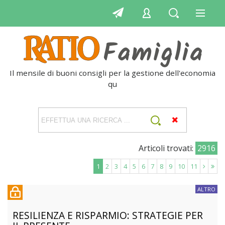
Il mensile di buoni consigli per la gestione dell'economia
quoti
Articoli trovati:
2916
1
2
3
4
5
6
7
8
9
10
11
ALTRO
RESILIENZA E RISPARMIO: STRATEGIE PER