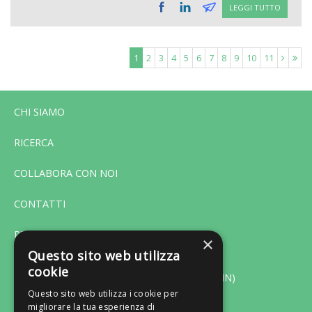
LEGGI TUTTO
1
2
3
4
5
6
7
8
9
10
11
CHI SIAMO
RICERCA
COLLABORA CON NOI
CONTATTI
PRIVACY
×
Questo sito web utilizza
cookie
Via F. Bonfiglio 33 - 46042 Castel Goffredo (MN)
Questo sito web utilizza i cookie per
migliorare la tua esperienza di
Tel. 0376-775130 - Fax 0376-770151