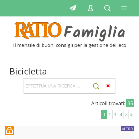
Il mensile di buoni consigli per la gestione dell'econom
Bicicletta
Articoli trovati:
35
1
2
3
4
ALTRO