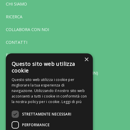
CHI SIAMO
RICERCA
COLLABORA CON NOI
CONTATTI
PRIVACY
×
Questo sito web utilizza
cookie
Via F. Bonfiglio 33 - 46042 Castel Goffredo (MN)
Questo sito web utilizza i cookie per
migliorare la tua esperienza di
Tel. 0376-775130 - Fax 0376-770151
navigazione. Utilizzando il nostro sito web
Lun-Ven: ore 9:00/13:00 - 14:30/18:30
acconsenti a tutti i cookie in conformità con
la nostra policy per i cookie.
Leggi di più
Email: servizioclienti@gruppocastelli.com
Recapito Skype: servizioclientiratio
STRETTAMENTE NECESSARI
PERFORMANCE