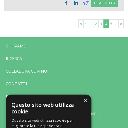
LEGGI TUTTO
1
2
3
4
5
CHI SIAMO
RICERCA
COLLABORA CON NOI
CONTATTI
PRIVACY
×
Questo sito web utilizza
cookie
Via F. Bonfiglio 33 - 46042 Castel Goffredo (MN)
Questo sito web utilizza i cookie per
migliorare la tua esperienza di
Tel. 0376-775130 - Fax 0376-770151