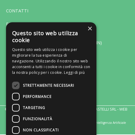
CONTATTI
PRIVACY
×
Questo sito web utilizza
cookie
Via F. Bonfiglio 33 - 46042 Castel Goffredo (MN)
Questo sito web utilizza i cookie per
migliorare la tua esperienza di
Tel. 0376-775130 - Fax 0376-770151
navigazione. Utilizzando il nostro sito web
Lun-Ven: ore 9:00/13:00 - 14:30/18:30
acconsenti a tutti i cookie in conformità con
la nostra policy per i cookie.
Leggi di più
Email: servizioclienti@gruppocastelli.com
Recapito Skype: servizioclientiratio
STRETTAMENTE NECESSARI
PERFORMANCE
TARGETING
© 2026 TUTTI I DIRITTI RISERVATI - CENTRO STUDI CASTELLI SRL -
WEB
AGENCY
FUNZIONALITÀ
Crediti immagini: bigstockphoto | generate tramite modelli di Intelligenza Artificiale
NON CLASSIFICATI
Generativa