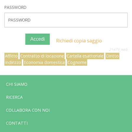
PASSWORD
Accedi
Richiedi copia saggio
21479_web
Affitto
Contratto di locazione
Cartella esattoriale
Diritto
Indirizzo
Economia domestica
Cognome
CHI SIAMO
RICERCA
COLLABORA CON NOI
CONTATTI