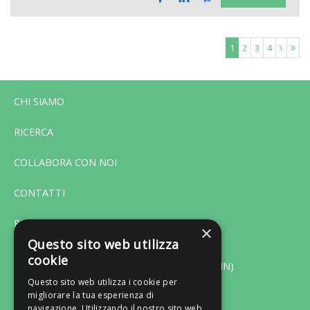
1
2
3
4
CHI SIAMO
RICERCA
COLLABORA CON NOI
CONTATTI
PRIVACY
×
Questo sito web utilizza
cookie
Via F. Bonfiglio 33 - 46042 Castel Goffredo (MN)
Questo sito web utilizza i cookie per
migliorare la tua esperienza di
Tel. 0376-775130 - Fax 0376-770151
navigazione. Utilizzando il nostro sito web