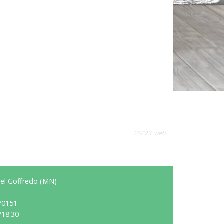
25223_web
stel Goffredo (MN)
70151
/18:30