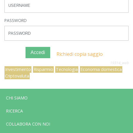
PASSWORD
Accedi
Richiedi copia saggio
19314_web
Investimento
Risparmio
Tecnologia
Economia domestica
Criptovaluta
CHI SIAMO
RICERCA
COLLABORA CON NOI