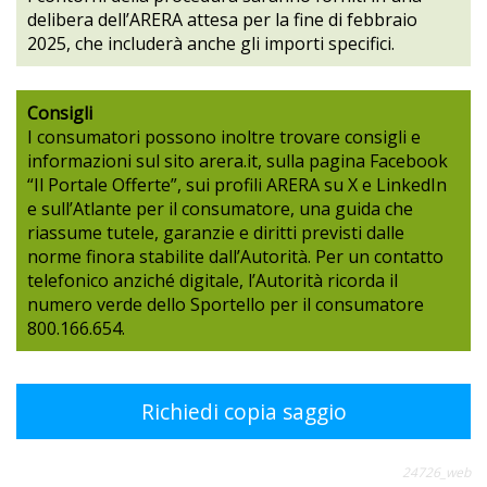
delibera dell’ARERA attesa per la fine di febbraio
2025, che includerà anche gli importi specifici.
Consigli
I consumatori possono inoltre trovare consigli e
informazioni sul sito arera.it, sulla pagina Facebook
“Il Portale Offerte”, sui profili ARERA su X e LinkedIn
e sull’Atlante per il consumatore, una guida che
riassume tutele, garanzie e diritti previsti dalle
norme finora stabilite dall’Autorità. Per un contatto
telefonico anziché digitale, l’Autorità ricorda il
numero verde dello Sportello per il consumatore
800.166.654.
Richiedi copia saggio
24726_web