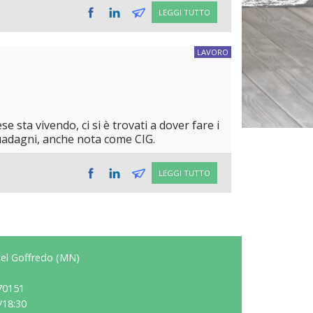
LEGGI TUTTO
LAVORO
sta vivendo, ci si è trovati a dover fare i
 guadagni, anche nota come CIG.
LEGGI TUTTO
stel Goffredo (MN)
70151
/18:30