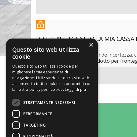
CHE FINE HA FATTO LA MIA CASSA
×
05.06.2020
di
Francesca Bravi
Questo sito web utilizza
In questo momento di grande incertezza, cao
cookie
conti con un istituto introdotto per fronte
Questo sito web utilizza i cookie per
migliorare la tua esperienza di
navigazione. Utilizzando il nostro sito web
acconsenti a tutti i cookie in conformità con
la nostra policy per i cookie.
Leggi di più
STRETTAMENTE NECESSARI
CHI SIAMO
PERFORMANCE
TARGETING
RICERCA
FUNZIONALITÀ