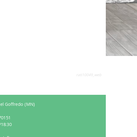
rati10049_web
stel Goffredo (MN)
70151
/18:30